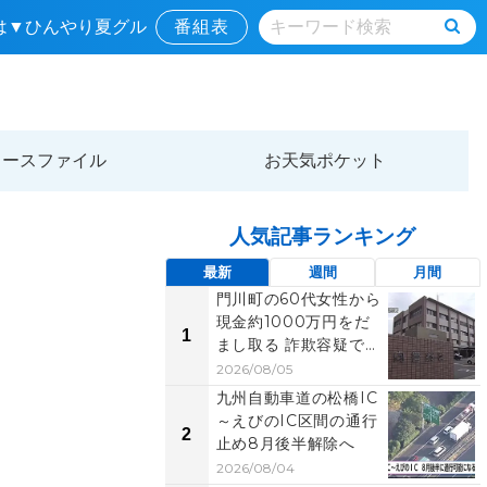
場は▼ひんやり夏グル
番組表
ュースファイル
お天気ポケット
人気記事ランキング
最新
週間
月間
門川町の60代女性から
現金約1000万円をだ
1
まし取る 詐欺容疑で男
2人を逮捕
2026/08/05
九州自動車道の松橋IC
～えびのIC区間の通行
2
止め8月後半解除へ
2026/08/04