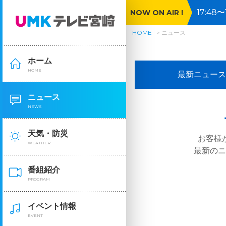
17:4
NOW ON AIR !
メ
HOME
ニュース
ホーム
HOME
最新ニュース
ニュース
NEWS
天気・防災
お客様
WEATHER
最新の
番組紹介
PROGRAM
イベント情報
EVENT