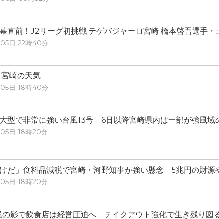
幕直前！J2リーグ初挑戦 テゲバジャーロ宮崎 橋本啓吾選手
05日 22時40分
）宮崎の天気
05日 18時40分
大型で非常に強い台風13号 6日以降宮崎県内は一部が強風域
05日 18時20分
けだ」食料品減税で宮崎・河野知事が強い懸念 5兆円の財源
05日 18時20分
税の影で飲食店は経営圧迫へ テイクアウト強化で生き残り図