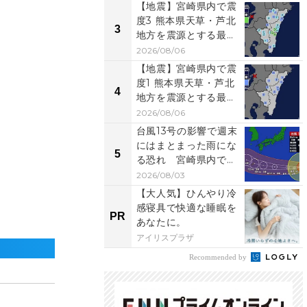
【地震】宮崎県内で震
度3 熊本県天草・芦北
3
地方を震源とする最大
震度4の地震が発生...
2026/08/06
【地震】宮崎県内で震
度1 熊本県天草・芦北
4
地方を震源とする最大
震度3の地震が発生...
2026/08/06
台風13号の影響で週末
にはまとまった雨にな
5
る恐れ 宮崎県内でも
十分な注意を
2026/08/03
【大人気】ひんやり冷
感寝具で快適な睡眠を
PR
あなたに。
アイリスプラザ
Recommended by