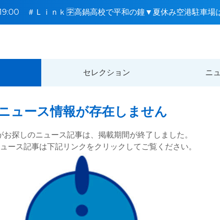
8〜19:00 ＃Ｌｉｎｋ🈑高鍋高校で平和の鐘▼夏休み空港駐車
セレクション
ニ
ニュース情報が存在しません
がお探しのニュース記事は、
掲載期間が終了しました。
ニュース記事は
下記リンクをクリックしてご覧ください。