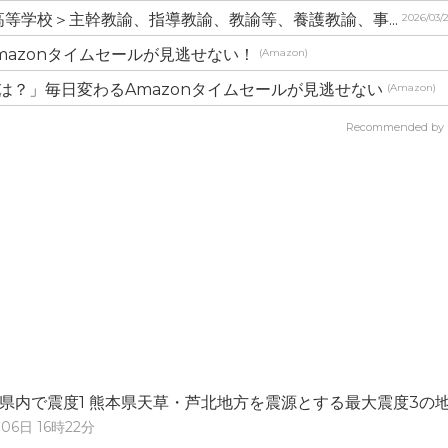
等学校＞主幹教諭、指導教諭、教諭等、養護教諭、事...
2026/03/
mazonタイムセールが見逃せない！
(Amazon)
は？」毎日変わるAmazonタイムセールが見逃せない
(Amazon)
Recommended by
県内で震度1 熊本県天草・芦北地方を震源とする最大震度3の
06日 16時22分