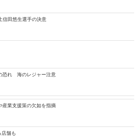
・土信田悠生選手の決意
の恐れ 海のレジャー注意
や産業支援策の欠如を指摘
る店舗も