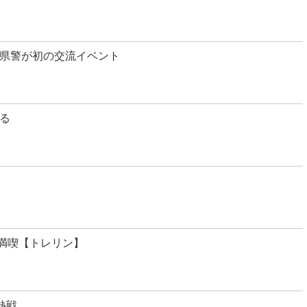
県警が初の交流イベント
る
を満喫【トレリン】
熱戦