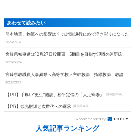
あわせて読みたい
熊本地震、物流への影響は？ 九州道通行止めで浮き彫りになった
「労働時間」と「物流...
2026/07/31
宮崎県知事選は12月27日投開票 5期目を目指す現職の河野氏、
元県議の右松氏、元...
2026/06/04
宮崎県教職員人事異動＜高等学校＞主幹教諭、指導教諭、教諭
等、養護教諭、事務職員、...
2026/03/27
【PR】手厚い“更生”施設、松平定信の「人足寄場」
(國學院大學)
【PR】観光財源と次世代への継承
(國學院大學)
Recommended by
人気記事ランキング