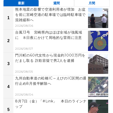
最新
週間
月間
熊本地震の影響で空港利用者が増加 お盆
を前に宮崎空港の駐車場では臨時駐車場で
1
混雑緩和へ
2026/08/06
台風13号 宮崎県内はほぼ全域が強風域
に ８日夜にかけて局地的な雷雨に注意
2
2026/08/07
門川町の60代女性から現金約1000万円を
だまし取る 詐欺容疑で男2人を逮捕
3
2026/08/05
九州自動車道の松橋IC～えびのIC区間の通
行止め8月後半解除へ
4
2026/08/04
8月7日（金）「#Link」 本日のラインナ
ップ
5