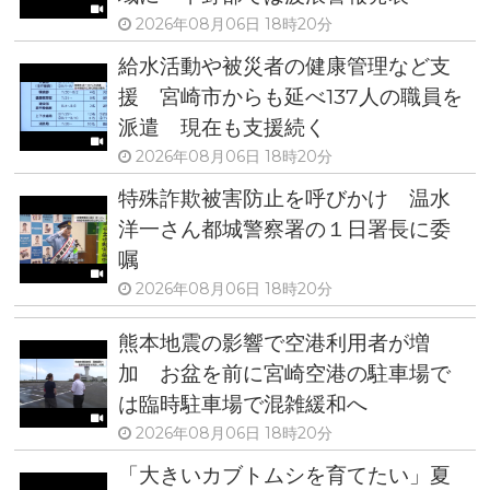
2026年08月06日 18時20分
給水活動や被災者の健康管理など支
援 宮崎市からも延べ137人の職員を
派遣 現在も支援続く
2026年08月06日 18時20分
特殊詐欺被害防止を呼びかけ 温水
洋一さん都城警察署の１日署長に委
嘱
2026年08月06日 18時20分
熊本地震の影響で空港利用者が増
加 お盆を前に宮崎空港の駐車場で
は臨時駐車場で混雑緩和へ
2026年08月06日 18時20分
「大きいカブトムシを育てたい」夏