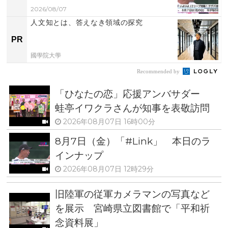
2026/08/07
人文知とは、答えなき領域の探究
PR
國學院大學
Recommended by
「ひなたの恋」応援アンバサダー
蛙亭イワクラさんが知事を表敬訪問
2026年08月07日 16時00分
8月7日（金）「#Link」 本日のラ
インナップ
2026年08月07日 12時29分
旧陸軍の従軍カメラマンの写真など
を展示 宮崎県立図書館で「平和祈
念資料展」