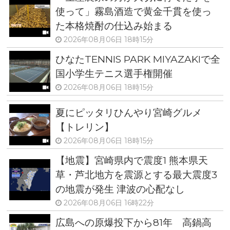
使って」霧島酒造で黄金千貫を使っ
た本格焼酎の仕込み始まる
2026年08月06日 18時15分
ひなたTENNIS PARK MIYAZAKIで全
国小学生テニス選手権開催
2026年08月06日 18時15分
夏にピッタリひんやり宮崎グルメ
【トレリン】
2026年08月06日 18時15分
【地震】宮崎県内で震度1 熊本県天
草・芦北地方を震源とする最大震度3
の地震が発生 津波の心配なし
2026年08月06日 16時22分
広島への原爆投下から81年 高鍋高