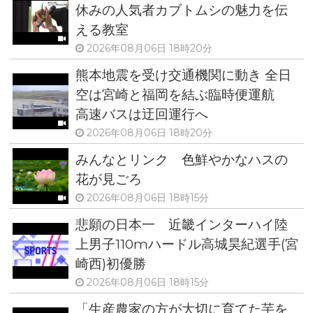
休みの人気者カブトムシの魅力を伝
える教室
2026年08月06日 18時20分
熊本地震を受け交通機関に動き 全日
空は宮崎と福岡を結ぶ臨時便運航
高速バスは迂回運行へ
2026年08月06日 18時20分
みんなとリンク 色鮮やかなハスの
花が見ごろ
2026年08月06日 18時15分
悲願の日本一 近畿インターハイ陸
上男子110mハードル高城昊紀選手(宮
崎西)初優勝
2026年08月06日 18時15分
「生産農家の方が大切に育てた芋を