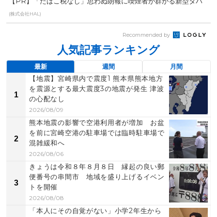
【PR】「たばこ税なし」思わぬ朗報に喫煙者が群がる新型タバ
コ
(株式会社HAL)
Recommended by
人気記事ランキング
最新
週間
月間
【地震】宮崎県内で震度1 熊本県熊本地方
を震源とする最大震度3の地震が発生 津波
1
の心配なし
2026/08/09
熊本地震の影響で空港利用者が増加 お盆
を前に宮崎空港の駐車場では臨時駐車場で
2
混雑緩和へ
2026/08/06
きょうは令和８年８月８日 縁起の良い郵
便番号の串間市 地域を盛り上げるイベン
3
トを開催
2026/08/08
「本人にその自覚がない」小学2年生から