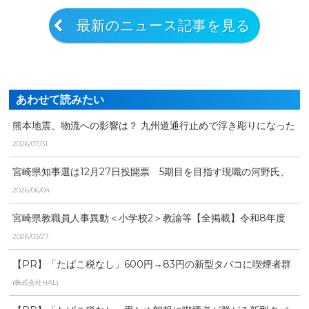
最新のニュース記事を見る
あわせて読みたい
熊本地震、物流への影響は？ 九州道通行止めで浮き彫りになった
「労働時間」と「物流...
2026/07/31
宮崎県知事選は12月27日投開票 5期目を目指す現職の河野氏、
元県議の右松氏、元...
2026/06/04
宮崎県教職員人事異動＜小学校2＞教諭等【全掲載】令和8年度
あなたの恩師はどの学...
2026/03/27
【PR】「たばこ税なし」600円→83円の新型タバコに喫煙者群
がる
(株式会社HAL)