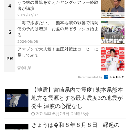
うつ病の母親を支えたヤングケアラー経験
4
者が講演
2026/08/07
「海で泳ぎたい」 熊本地震の影響で福岡
便の予約は増加 お盆の帰省ラッシュ始ま
5
る
2026/08/08
アマゾンで大人気！血圧対策はコーヒーに
足してみて
PR
森永乳業
Recommended by
【地震】宮崎県内で震度1 熊本県熊本
地方を震源とする最大震度3の地震が
発生 津波の心配なし
2026年08月09日 04時36分
きょうは令和８年８月８日 縁起の