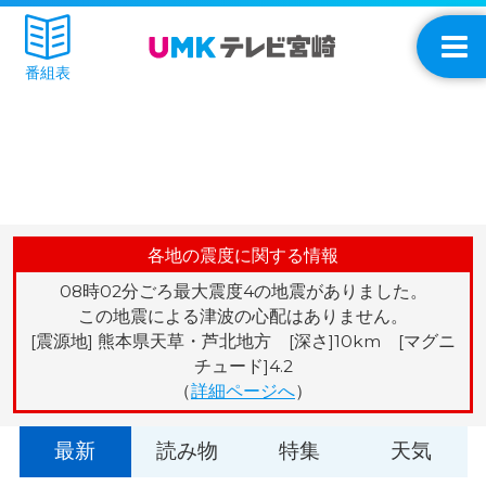
番組表
各地の震度に関する情報
08時02分ごろ最大震度4の地震がありました。
この地震による津波の心配はありません。
[震源地] 熊本県天草・芦北地方 [深さ]10km [マグニ
チュード]4.2
（
詳細ページへ
）
最新
読み物
特集
天気