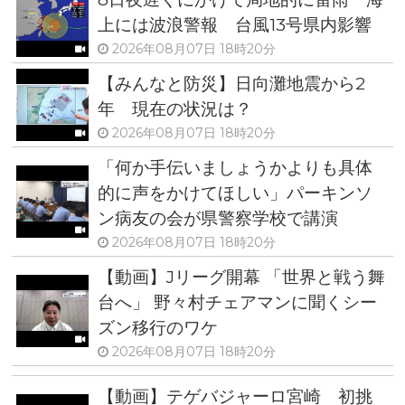
上には波浪警報 台風13号県内影響
2026年08月07日 18時20分
【みんなと防災】日向灘地震から2
年 現在の状況は？
2026年08月07日 18時20分
「何か手伝いましょうかよりも具体
的に声をかけてほしい」パーキンソ
ン病友の会が県警察学校で講演
2026年08月07日 18時20分
【動画】Jリーグ開幕 「世界と戦う舞
台へ」 野々村チェアマンに聞くシー
ズン移行のワケ
2026年08月07日 18時20分
【動画】テゲバジャーロ宮崎 初挑