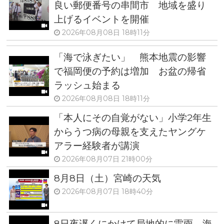
良い郵便番号の串間市 地域を盛り
上げるイベントを開催
2026年08月08日 18時11分
「海で泳ぎたい」 熊本地震の影響
で福岡便の予約は増加 お盆の帰省
ラッシュ始まる
2026年08月08日 18時11分
「本人にその自覚がない」小学2年生
からうつ病の母親を支えたヤングケ
アラー経験者が講演
2026年08月07日 21時00分
8月8日（土）宮崎の天気
2026年08月07日 18時40分
8日夜遅くにかけて局地的に雷雨 海