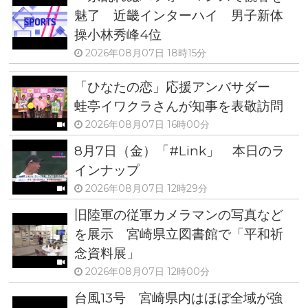
魅了 近畿インターハイ 男子新体
操小林秀峰4位
2026年08月07日 18時15分
「ひなたの恋」応援アンバサダー
蛙亭イワクラさんが知事を表敬訪問
2026年08月07日 16時00分
8月7日（金）「#Link」 本日のラ
インナップ
2026年08月07日 12時29分
旧陸軍の従軍カメラマンの写真など
を展示 宮崎県立図書館で「平和祈
念資料展」
2026年08月07日 12時00分
台風13号 宮崎県内はほぼ全域が強