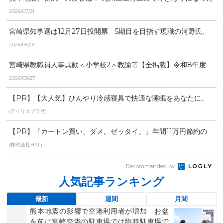
「労働時間」と「物流...
2026/07/31
宮崎県知事選は12月27日投開票 5期目を目指す現職の河野氏、
元県議の右松氏、元...
2026/06/04
宮崎県教職員人事異動＜小学校2＞教諭等【全掲載】令和8年度
あなたの恩師はどの学...
2026/03/27
【PR】【大人気】ひんやり冷感寝具で快適な睡眠をあなたに。
(アイリスプラザ)
【PR】『カートン買い、ダメ。ゼッタイ。』年間11万円節約の
新型タバコが爆売れ
(株式会社HAL)
Recommended by
人気記事ランキング
最新
週間
月間
熊本地震の影響で空港利用者が増加 お盆
を前に宮崎空港の駐車場では臨時駐車場で