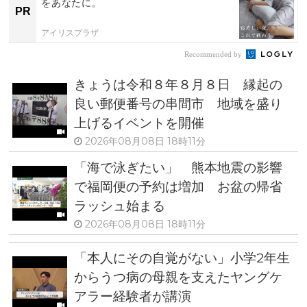
をあなたに。
PR
アイリスプラザ
Recommended by
きょうは令和８年８月８日 縁起の
良い郵便番号の串間市 地域を盛り
上げるイベントを開催
2026年08月08日 18時11分
「海で泳ぎたい」 熊本地震の影響
で福岡便の予約は増加 お盆の帰省
ラッシュ始まる
2026年08月08日 18時11分
「本人にその自覚がない」小学2年生
からうつ病の母親を支えたヤングケ
アラー経験者が講演