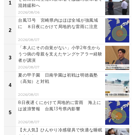
1
混雑緩和へ
2026/08/06
台風13号 宮崎県内はほぼ全域が強風域
に ８日夜にかけて局地的な雷雨に注意
2
2026/08/07
「本人にその自覚がない」小学2年生から
うつ病の母親を支えたヤングケアラー経験
3
者が講演
2026/08/07
夏の甲子園 日南学園は初戦は明徳義塾
（高知）と対戦
4
2026/08/01
8日夜遅くにかけて局地的に雷雨 海上に
は波浪警報 台風13号県内影響
5
2026/08/07
【大人気】ひんやり冷感寝具で快適な睡眠