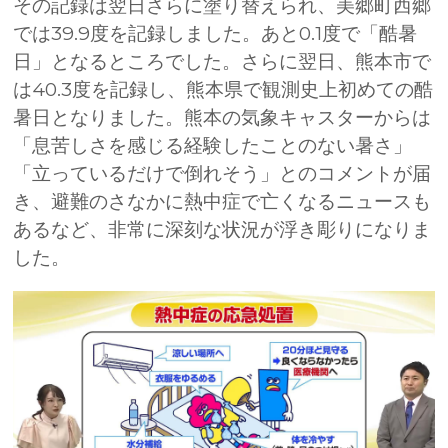
その記録は翌日さらに塗り替えられ、美郷町西郷
では
39.9
度を記録しました。あと
0.1
度で「酷暑
日」となるところでした。さらに翌日、熊本市で
は
40.3
度を記録し、熊本県で観測史上初めての酷
暑日となりました。熊本の気象キャスターからは
「息苦しさを感じる経験したことのない暑さ」
「立っているだけで倒れそう」とのコメントが届
き、避難のさなかに熱中症で亡くなるニュースも
あるなど、非常に深刻な状況が浮き彫りになりま
した。