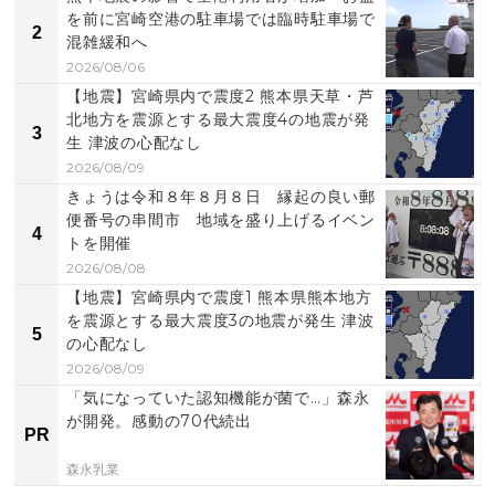
を前に宮崎空港の駐車場では臨時駐車場で
2
混雑緩和へ
2026/08/06
【地震】宮崎県内で震度2 熊本県天草・芦
北地方を震源とする最大震度4の地震が発
3
生 津波の心配なし
2026/08/09
きょうは令和８年８月８日 縁起の良い郵
便番号の串間市 地域を盛り上げるイベン
4
トを開催
2026/08/08
【地震】宮崎県内で震度1 熊本県熊本地方
を震源とする最大震度3の地震が発生 津波
5
の心配なし
2026/08/09
「気になっていた認知機能が菌で…」森永
が開発。感動の70代続出
PR
森永乳業