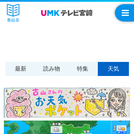
番組表
最新
読み物
特集
天気